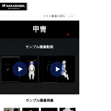
超大型X線CT装置
CTスキャン受託サービス
メイン画面に戻る
​甲冑
​サンプル撮像動画
​サンプル撮像画像